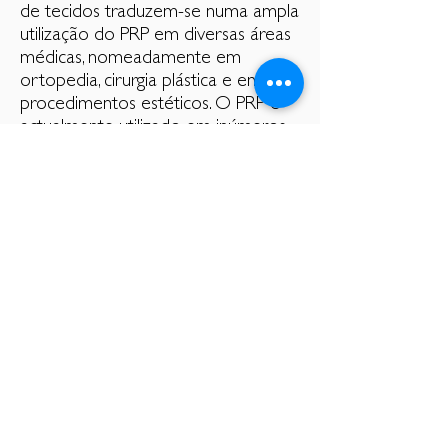
de tecidos traduzem-se numa ampla
utilização do PRP em diversas áreas
médicas, nomeadamente em
ortopedia, cirurgia plástica e em
procedimentos estéticos. O PRP é
actualmente utilizado em inúmeros
tratamentos dérmicos dos quais o
rejuvenescimento facial, a atenuação
de estrias e de cicatrizes (incluindo
cicatrizes acneicas), o aumento
dérmico e o tratamento da alopécia
androgênica são exemplos.
O tratamento com PRP consiste na
injecção intradérmica de pequenos
volumes de plasma rico em
plaquetas.
Melhorias no volume, textura e