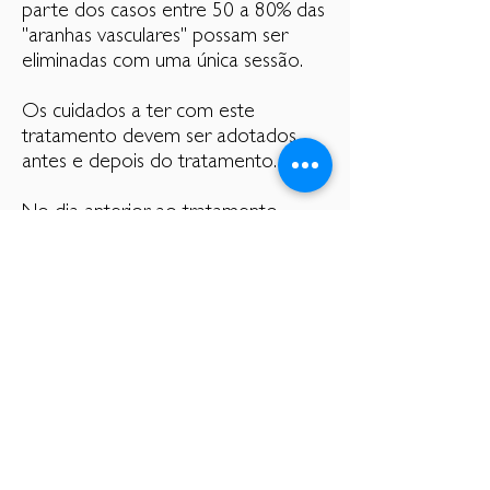
parte dos casos entre 50 a 80% das
"aranhas vasculares" possam ser
eliminadas com uma única sessão.
Os cuidados a ter com este
tratamento devem ser adotados
antes e depois do tratamento.
No dia anterior ao tratamento
deve-se evitar a depilação ou aplicar
cremes no local onde será
introduzida a substância.
Depois do procedimento e durante
as duas a três primeiras semanas
deverão ser usadas as meias ou
bandas de compressão. É
aconselhável evitar exercício
físico exaustivo durante este